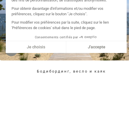
Бодибординг, весло и каяк
Игровая площадка мечты для любителей водных видов спорт
плавания или принятия солнечных ванн, залив Аркашон
приглашает молодых и старых предаться своей страсти.
SHL Lodge предоставляет бодиборд, стоячее весло и 2-местн
надувной каяк, чтобы исследовать Бассен и открыть для себя