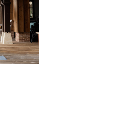
ятия йогой.
чный способ
.