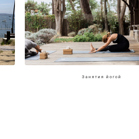
Занятия йогой
а,
Растяжка, растяжка, медитация.
По запросу могут быть организованы частные зан
Занятия йогой на террасе с видом на море - отли
ый
расслабиться. На вилле имеются коврики для йоги