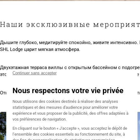
Наши эксклюзивные мероприят
Дышите глубоко, медитируйте спокойно, живите интенсивно. П
SHL Lodge царит мягкая атмосфера.
Двухэтажная терраса виллы с открытым бассейном с подогре
это настоящее приглашение к отдыху. И молодые, и пожилые 
Откройте для себя наши эксклюзивные мероприятия, чтобы п