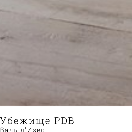
Убежище PDB
Валь д'Изер