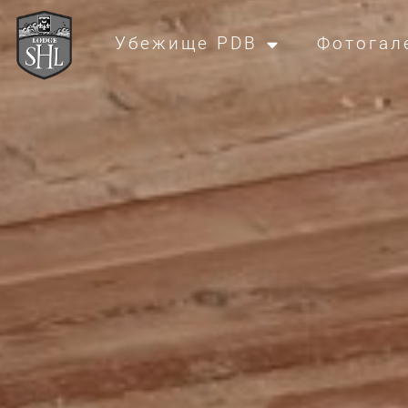
Убежище PDB
Фотогал