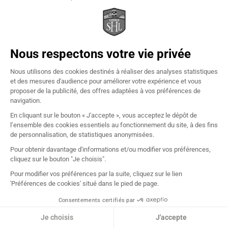
Валь д'Изер
Убежище PDB